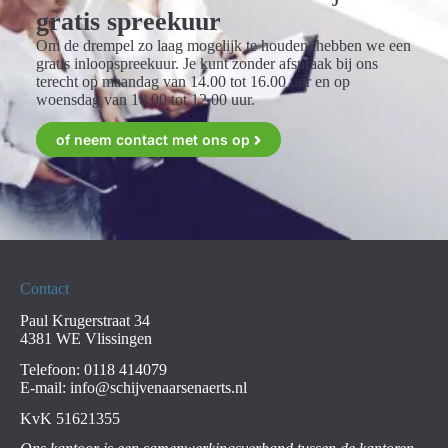
gratis spreekuur
Om de drempel zo laag mogelijk te houden, hebben we een
gratis inloopspreekuur. Je kunt zonder afspraak bij ons
terecht op maandag van 14.00 tot 16.00 uur en op
woensdag van 10.00 tot 12.00 uur.
of neem contact met ons op
Contact
Paul Krugerstraat 34
4381 WE Vlissingen
Telefoon:
0118 414079
E-mail:
info@schijvenaarsenaerts.nl
KvK 51621355