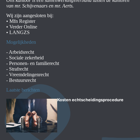
Ons kantoor is een samenwerkingsverband tussen de kantoren
van mr. Schijvenaars en mr. Aerts.
Wij zijn aangesloten bij:
•
Mfn Register
•
Verder Online
•
LANGZS
Mogelijkheden
-
Arbeidsrecht
-
Sociale zekerheid
-
Personen- en familierecht
-
Strafrecht
-
Vreemdelingenrecht
-
Bestuursrecht
Laatste berichten
Kosten echtscheidingsprocedure