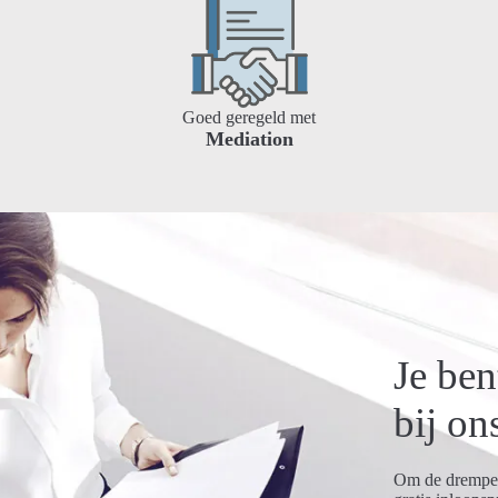
Goed geregeld met
Mediation
Je be
bij on
Om de drempel