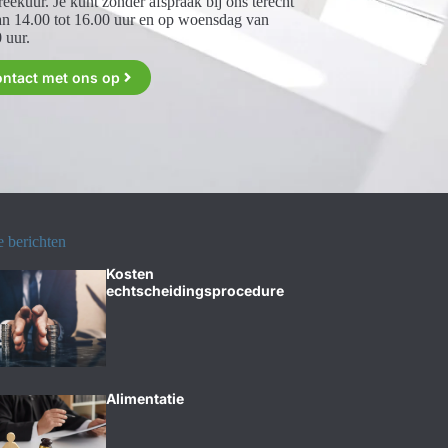
reekuur. Je kunt zonder afspraak bij ons terecht
n 14.00 tot 16.00 uur en op woensdag van
 uur.
ontact met ons op
e berichten
Kosten
echtscheidingsprocedure
Alimentatie