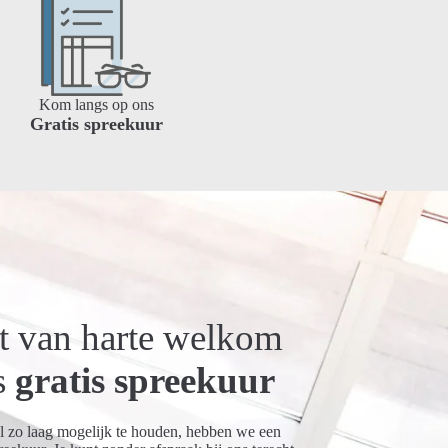
Kom langs op ons
Gratis spreekuur
nt van harte welkom
s
gratis spreekuur
 zo laag mogelijk te houden, hebben we een