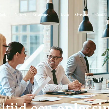
ikelen
Nieuws
Ervaringen
Tarieven
Over ons
Contact
ltijd een
oplossi