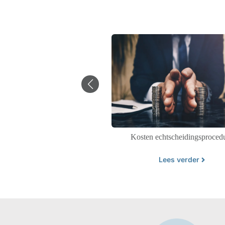
Kosten echtscheidingsproced
rbeidsmarkt in balans
Lees verder
Lees verder