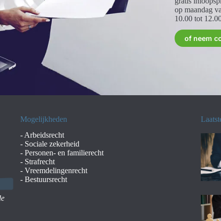
gratis inloopsp
op maandag va
10.00 tot 12.00
of neem c
Mogelijkheden
Laatst
-
Arbeidsrecht
-
Sociale zekerheid
-
Personen- en familierecht
-
Strafrecht
-
Vreemdelingenrecht
-
Bestuursrecht
de