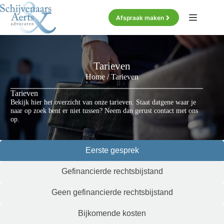
Ga
naar
Afspraak maken
de
inhoud
Tarieven
Home
/
Tarieven
Tarieven
Bekijk hier het overzicht van onze tarieven. Staat datgene waar je
naar op zoek bent er niet tussen? Neem dan gerust contact met ons
op.
Eerste gesprek
Gefinancierde rechtsbijstand
Geen gefinancierde rechtsbijstand
Bijkomende kosten