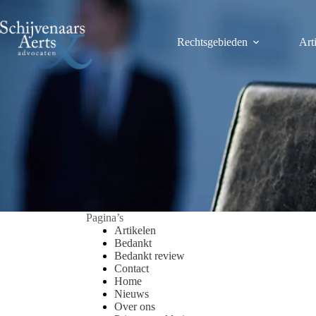
Ga
naar
de
Rechtsgebieden
Art
inhoud
Pagina’s
Artikelen
Bedankt
Bedankt review
Contact
Home
Nieuws
Over ons