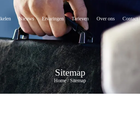
ikelen
Nieuws
Ervaringen
Tarieven
Over ons
Contact
Sitemap
Home
/
Sitemap