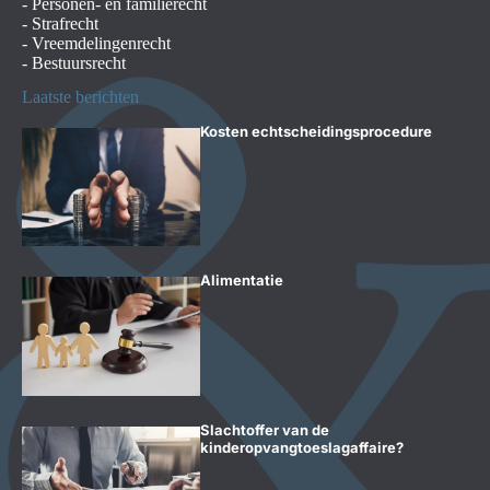
-
Personen- en familierecht
-
Strafrecht
-
Vreemdelingenrecht
-
Bestuursrecht
Laatste berichten
Kosten echtscheidingsprocedure
Alimentatie
Slachtoffer van de
kinderopvangtoeslagaffaire?