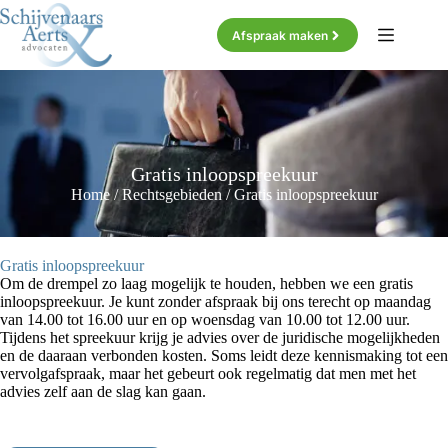
Ga
naar
Afspraak maken
de
inhoud
Gratis inloopspreekuur
Home
/
Rechtsgebieden
/
Gratis inloopspreekuur
Gratis inloopspreekuur
Om de drempel zo laag mogelijk te houden, hebben we een gratis
inloopspreekuur. Je kunt zonder afspraak bij ons terecht op maandag
van 14.00 tot 16.00 uur en op woensdag van 10.00 tot 12.00 uur.
Tijdens het spreekuur krijg je advies over de juridische mogelijkheden
en de daaraan verbonden kosten. Soms leidt deze kennismaking tot een
vervolgafspraak, maar het gebeurt ook regelmatig dat men met het
advies zelf aan de slag kan gaan.