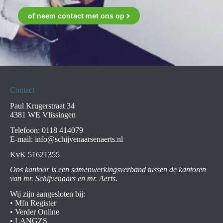
of neem contact met ons op
Contact
Paul Krugerstraat 34
4381 WE Vlissingen
Telefoon:
0118 414079
E-mail:
info@schijvenaarsenaerts.nl
KvK 51621355
Ons kantoor is een samenwerkingsverband tussen de kantoren
van mr. Schijvenaars en mr. Aerts.
Wij zijn aangesloten bij:
•
Mfn Register
•
Verder Online
•
LANGZS